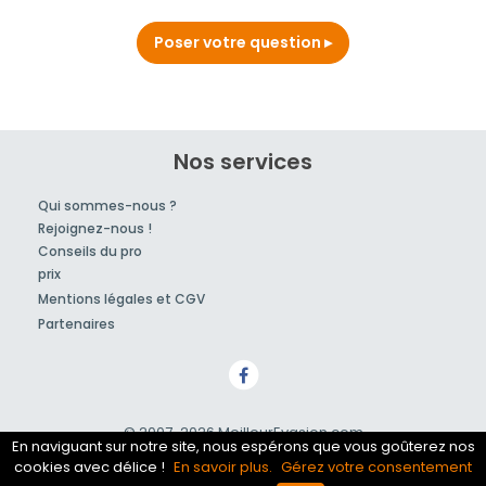
Poser votre question
Nos services
Qui sommes-nous ?
Rejoignez-nous !
Conseils du pro
prix
Mentions légales et CGV
Partenaires
© 2007-2026
MeilleurEvasion.com
En naviguant sur notre site, nous espérons que vous goûterez nos
cookies avec délice !
En savoir plus.
Gérez votre consentement