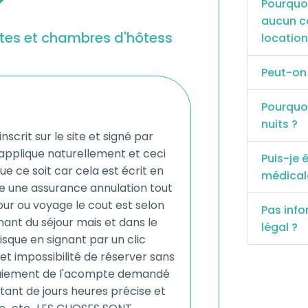
Pourquoi
aucun co
îtes et chambres d'hôtess
location
Peut-on 
Pourquo
nuits ?
nscrit sur le site et signé par
 s'applique naturellement et ceci
Puis-je
e ce soit car cela est écrit en
médical
re une assurance annulation tout
r ou voyage le cout est selon
Pas info
ant du séjour mais et dans le
légal ?
sque en signant par un clic
t impossibilité de réserver sans
paiement de l'acompte demandé
a tant de jours heures précise et