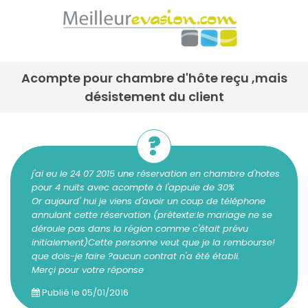
acompte pour chambre d'hôte reçu ,mais
désistement du client
j'ai eu le 24 07 2015 une réservation en chambre d'hotes
pour 4 nuits avec acompte à l'appuie de 30%
Or aujourd' hui je viens d'avoir un coup de téléphone
annulant cette réservation (prétexte:le mariage ne se
déroule pas dans la région comme c'était prévu
initialement)Cette personne veut que je la rembourse!
que dois-je faire ?aucun contrat n'a été établi.
Merçi pour votre réponse
Publié le
05/01/2016