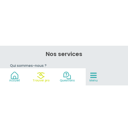
Nos services
Qui sommes-nous ?
Rejoignez-nous !
Conseils du pro
Accueil
Trouver pro
Questions
Menu
prix
Mentions légales et CGV
Partenaires
© 2007-2026
MeilleurEvasion.com