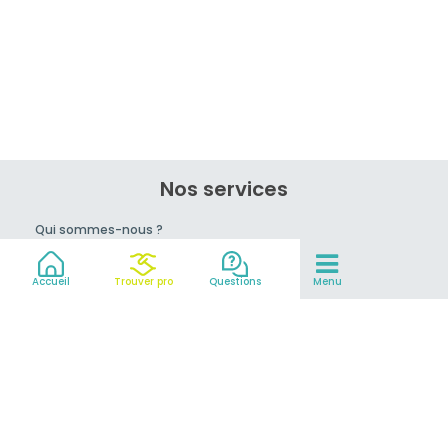
Nos services
Qui sommes-nous ?
Rejoignez-nous !
Conseils du pro
Accueil
Trouver pro
Questions
Menu
prix
Mentions légales et CGV
Partenaires
© 2007-2026
MeilleurEvasion.com