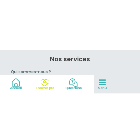
Nos services
Qui sommes-nous ?
Rejoignez-nous !
Conseils du pro
Accueil
Trouver pro
Questions
Menu
prix
Mentions légales et CGV
Partenaires
© 2007-2026
MeilleurEvasion.com