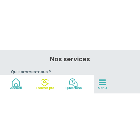
Nos services
Qui sommes-nous ?
Rejoignez-nous !
Conseils du pro
Accueil
Trouver pro
Questions
Menu
prix
Mentions légales et CGV
Partenaires
© 2007-2026
MeilleurEvasion.com