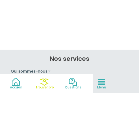
Nos services
Qui sommes-nous ?
Rejoignez-nous !
Conseils du pro
Accueil
Trouver pro
Questions
Menu
prix
Mentions légales et CGV
Partenaires
© 2007-2026
MeilleurEvasion.com