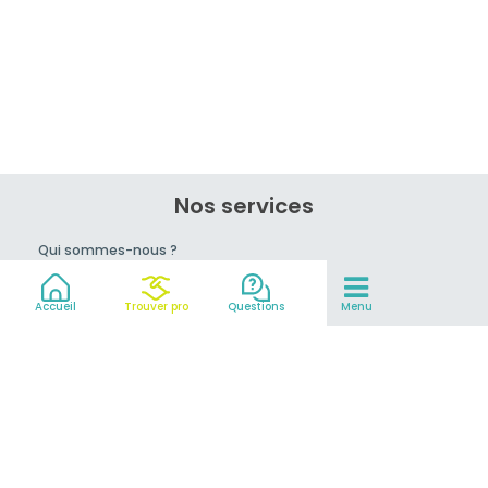
Nos services
Qui sommes-nous ?
Rejoignez-nous !
Conseils du pro
Accueil
Trouver pro
Questions
Menu
prix
Mentions légales et CGV
Partenaires
© 2007-2026
MeilleurEvasion.com