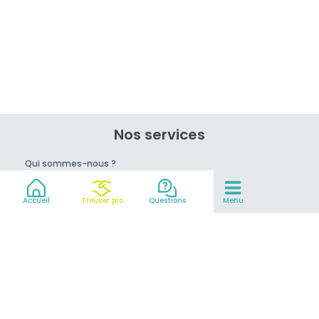
Nos services
Qui sommes-nous ?
Rejoignez-nous !
Conseils du pro
Accueil
Trouver pro
Questions
Menu
prix
Mentions légales et CGV
Partenaires
© 2007-2026
MeilleurEvasion.com