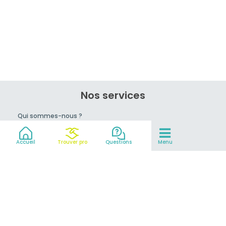
Nos services
Qui sommes-nous ?
Rejoignez-nous !
Conseils du pro
Accueil
Trouver pro
Questions
Menu
prix
Mentions légales et CGV
Partenaires
© 2007-2026
MeilleurEvasion.com