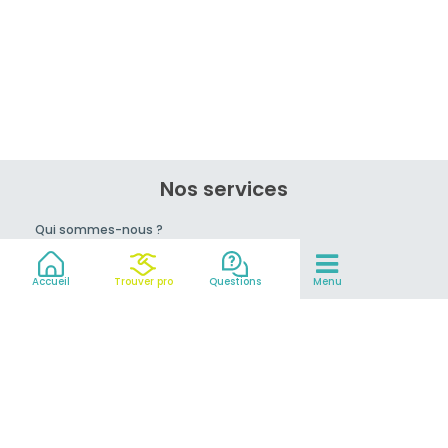
Nos services
Qui sommes-nous ?
Rejoignez-nous !
Conseils du pro
Accueil
Trouver pro
Questions
Menu
prix
Mentions légales et CGV
Partenaires
© 2007-2026
MeilleurEvasion.com