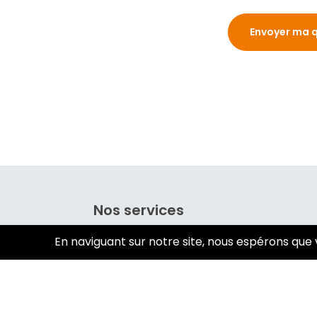
En
Nos services
En naviguant sur notre site, nous espérons que 
Qui sommes-nous ?
Mentions l
Rejoignez-nous !
Conseils du pro
prix