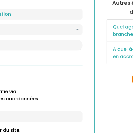
Autres énigmes pour votre super Parcs
d
Quel ag
branche
A quel â
en accr
ifie via
mes coordonnées :
 du site.