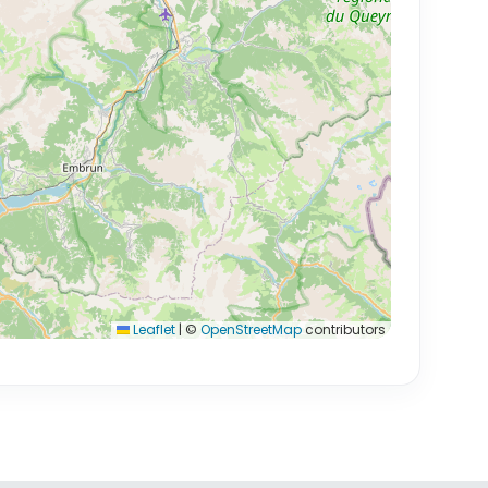
Leaflet
|
©
OpenStreetMap
contributors